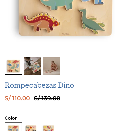
Rompecabezas Dino
Precio de venta
Precio normal
S/ 110.00
S/ 139.00
Color