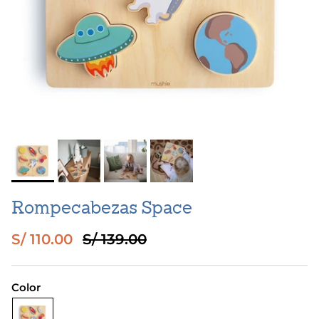
Rompecabezas Space
Precio de venta
Precio normal
S/ 110.00
S/ 139.00
Color