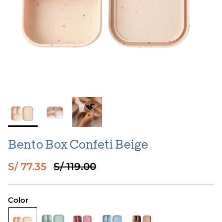
Bento Box Confeti Beige
Precio de venta
Precio normal
S/ 77.35
S/ 119.00
Color